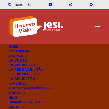
Comune di Jesi
HOME
MASTERPLAN
VANTAGGI
LA SOSTA
NEWS
LA VIABILITÀ
LA PEDONABILITÀ
IL COMMERCIO
13 Gennaio 2025
Comunicati stampa
LA SICUREZZA
IL VERDE
PERCORSO PARTECIPATIVO
Viale della vittoria tra
TIMELINE
NEWS
lavori in corso e
DOMANDE FREQUENTI
CONTATTI