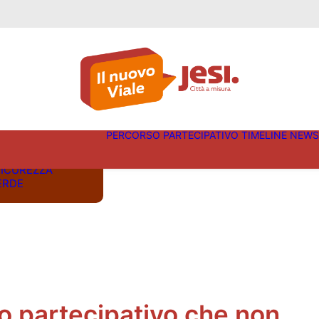
SOSTA
IABILITÀ
PERCORSO PARTECIPATIVO
TIMELINE
NEWS
PEDONABILITÀ
COMMERCIO
SICUREZZA
VERDE
so partecipativo che non