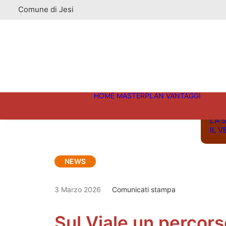
Comune di Jesi
LA 
LA V
HOME
MASTERPLAN
VANTAGGI
LA 
IL 
LA 
IL 
NEWS
3 Marzo 2026
Comunicati stampa
Sul Viale un percor