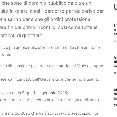
che sono di dominio pubblico da oltre un
ito in questi mesi il percorso partecipativo per
toria sanno bene che gli ordini professionali
N
pare fin dal primo incontro, così come tutte le
a
S
omitati di quartiere.
1
ativo più ampio nella storia recente della città di quello
ordine:
V
d
are la discussione partendo dalla storia del Viale a giugno
i
5
ricerca incaricato dell’Università di Camerino a giugno
R
alazzo della Signoria a gennaio 2025;
d
e
ere idee su “Il Viale che vorrei” tra gennaio e febbraio
17
raio e marzo 2025 che ha visto coinvolti associazioni di