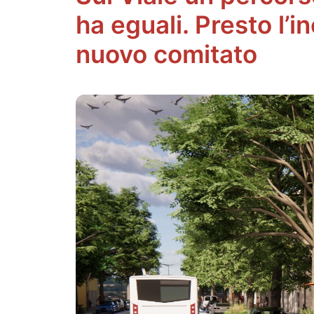
ha eguali. Presto l’i
nuovo comitato