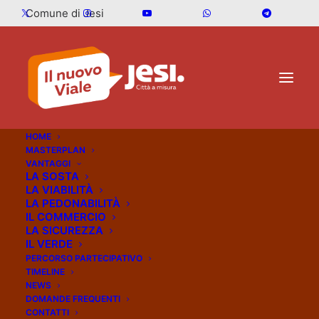
Comune di Jesi
HOME
MASTERPLAN
VANTAGGI
LA SOSTA
NEWS
LA VIABILITÀ
LA PEDONABILITÀ
IL COMMERCIO
20 Febbraio 2026
Comunicati stampa
LA SICUREZZA
IL VERDE
PERCORSO PARTECIPATIVO
Viale della Vittoria,
TIMELINE
NEWS
l’Amministrazione
DOMANDE FREQUENTI
CONTATTI