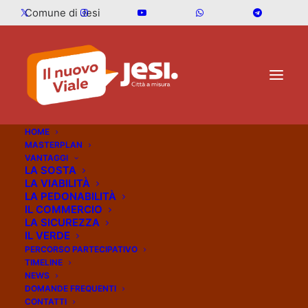
Comune di Jesi
HOME
MASTERPLAN
VANTAGGI
LA SOSTA
NEWS
LA VIABILITÀ
LA PEDONABILITÀ
IL COMMERCIO
18 Febbraio 2026
Comunicati stampa
LA SICUREZZA
IL VERDE
PERCORSO PARTECIPATIVO
Si rinnovano gli
TIMELINE
NEWS
impianti semaforici in
DOMANDE FREQUENTI
CONTATTI